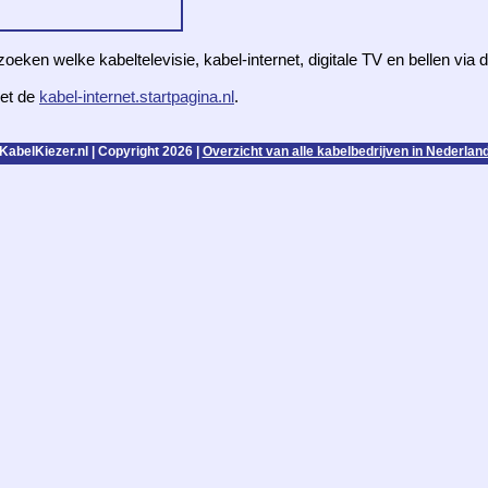
zoeken welke kabeltelevisie, kabel-internet, digitale TV en bellen via
et de
kabel-internet.startpagina.nl
.
KabelKiezer.nl | Copyright 2026 |
Overzicht van alle kabelbedrijven in Nederlan