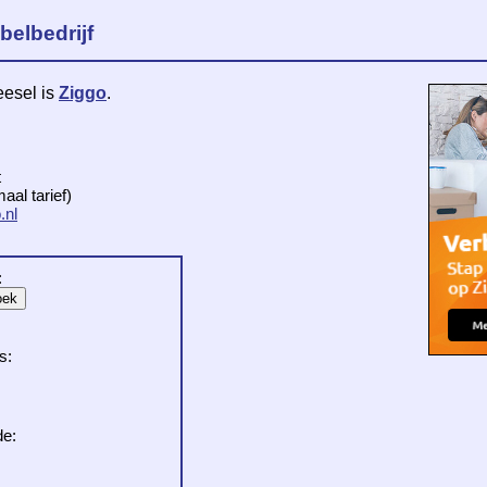
belbedrijf
eesel is
Ziggo
.
t
al tarief)
.nl
:
s:
de: