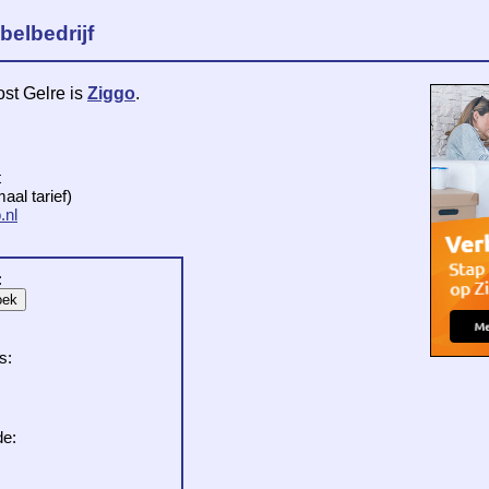
belbedrijf
ost Gelre is
Ziggo
.
t
al tarief)
.nl
:
s:
de: