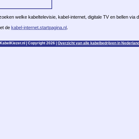
zoeken welke kabeltelevisie, kabel-internet, digitale TV en bellen via
et de
kabel-internet.startpagina.nl
.
KabelKiezer.nl | Copyright 2026 |
Overzicht van alle kabelbedrijven in Nederlan