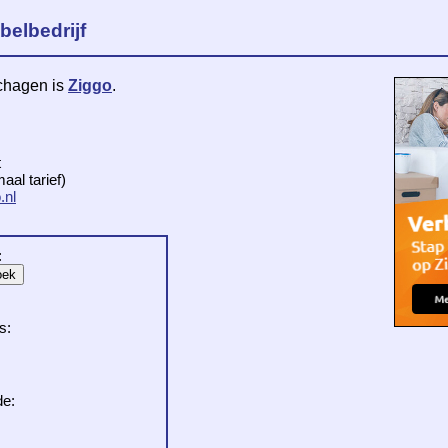
belbedrijf
Schagen is
Ziggo
.
t
al tarief)
.nl
:
s:
de: