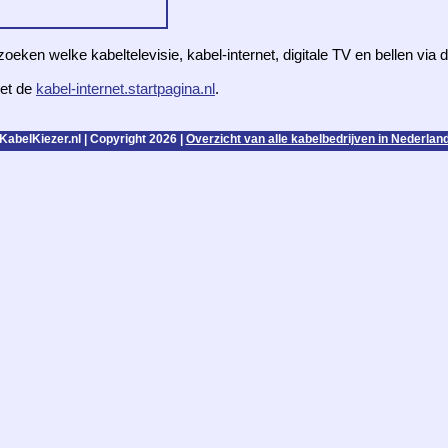
zoeken welke kabeltelevisie, kabel-internet, digitale TV en bellen via
et de
kabel-internet.startpagina.nl
.
KabelKiezer.nl | Copyright 2026 |
Overzicht van alle kabelbedrijven in Nederlan