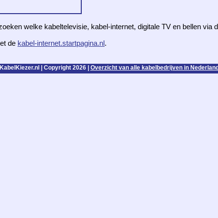
zoeken welke kabeltelevisie, kabel-internet, digitale TV en bellen via
et de
kabel-internet.startpagina.nl
.
KabelKiezer.nl | Copyright 2026 |
Overzicht van alle kabelbedrijven in Nederlan