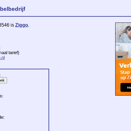
belbedrijf
 3546 is
Ziggo
.
t
al tarief)
.nl
:
s:
de: