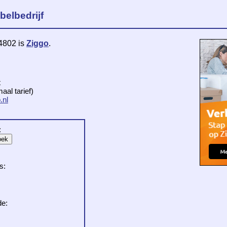
belbedrijf
 4802 is
Ziggo
.
t
al tarief)
.nl
:
s:
de: