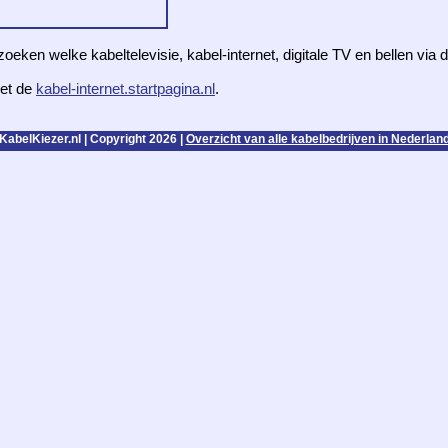
zoeken welke kabeltelevisie, kabel-internet, digitale TV en bellen via
et de
kabel-internet.startpagina.nl
.
KabelKiezer.nl | Copyright 2026 |
Overzicht van alle kabelbedrijven in Nederlan