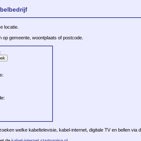
belbedrijf
e locatie.
en op gemeente, woontplaats of postcode.
:
s:
de:
zoeken welke kabeltelevisie, kabel-internet, digitale TV en bellen via
et de
kabel-internet.startpagina.nl
.