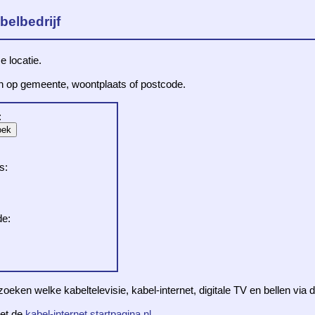
belbedrijf
e locatie.
en op gemeente, woontplaats of postcode.
:
s:
de:
zoeken welke kabeltelevisie, kabel-internet, digitale TV en bellen via
et de
kabel-internet.startpagina.nl
.