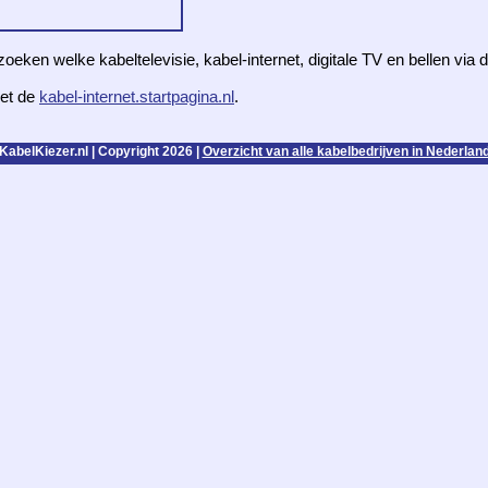
zoeken welke kabeltelevisie, kabel-internet, digitale TV en bellen via
et de
kabel-internet.startpagina.nl
.
KabelKiezer.nl | Copyright 2026 |
Overzicht van alle kabelbedrijven in Nederlan