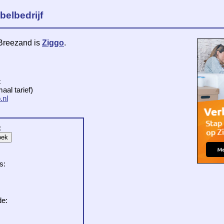
belbedrijf
 Breezand is
Ziggo
.
t
al tarief)
.nl
:
s:
de: