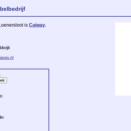
belbedrijf
Loenersloot is
Caiway
.
dwijk
iway.nl
:
s:
de: