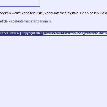
zoeken welke kabeltelevisie, kabel-internet, digitale TV en bellen via
et de
kabel-internet.startpagina.nl
.
KabelKiezer.nl | Copyright 2026 |
Overzicht van alle kabelbedrijven in Nederlan