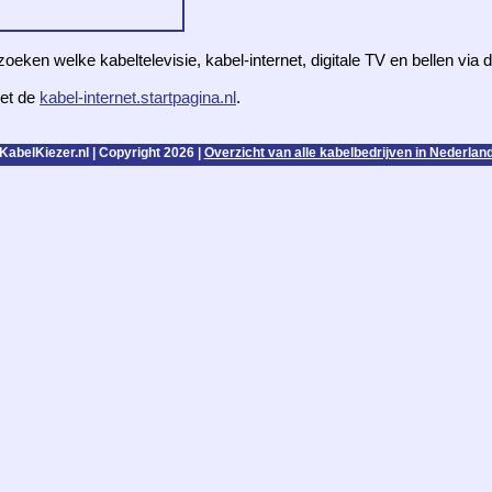
zoeken welke kabeltelevisie, kabel-internet, digitale TV en bellen via
et de
kabel-internet.startpagina.nl
.
KabelKiezer.nl | Copyright 2026 |
Overzicht van alle kabelbedrijven in Nederlan