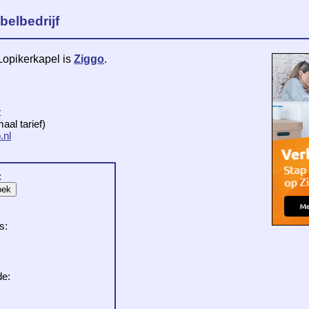
belbedrijf
Lopikerkapel is
Ziggo
.
t
al tarief)
.nl
:
s:
de: