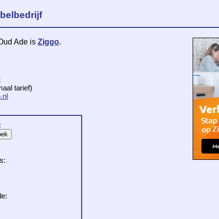
belbedrijf
 Oud Ade is
Ziggo
.
t
al tarief)
.nl
:
s:
de: