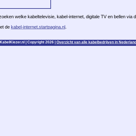
zoeken welke kabeltelevisie, kabel-internet, digitale TV en bellen via
et de
kabel-internet.startpagina.nl
.
KabelKiezer.nl | Copyright 2026 |
Overzicht van alle kabelbedrijven in Nederlan