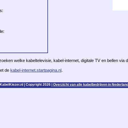
s:
de:
zoeken welke kabeltelevisie, kabel-internet, digitale TV en bellen via
et de
kabel-internet.startpagina.nl
.
KabelKiezer.nl | Copyright 2026 |
Overzicht van alle kabelbedrijven in Nederlan