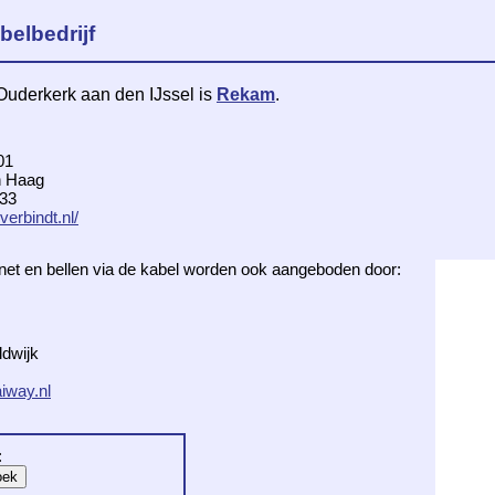
belbedrijf
 Ouderkerk aan den IJssel is
Rekam
.
01
n Haag
 33
verbindt.nl/
ernet en bellen via de kabel worden ook aangeboden door:
dwijk
iway.nl
: