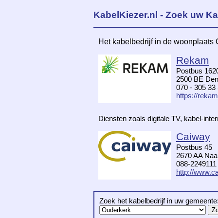
KabelKiezer.nl - Zoek uw Ka
Het kabelbedrijf in de woonplaats
Rekam
Postbus 162
2500 BE De
070 - 305 33
https://rekam
Diensten zoals digitale TV, kabel-int
Caiway
Postbus 45
2670 AA Naal
088-2249111
http://www.ca
Zoek het kabelbedrijf in uw gemeente