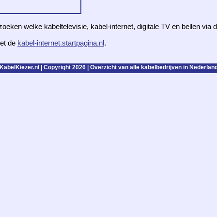
zoeken welke kabeltelevisie, kabel-internet, digitale TV en bellen via
et de
kabel-internet.startpagina.nl
.
KabelKiezer.nl | Copyright 2026 |
Overzicht van alle kabelbedrijven in Nederlan