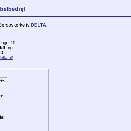
belbedrijf
 Serooskerke is
DELTA
.
ingel 10
elburg
70
elta.nl/
:
s:
de: