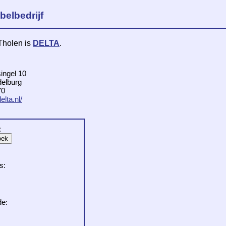
belbedrijf
Tholen is
DELTA
.
ingel 10
elburg
70
elta.nl/
:
s:
de: