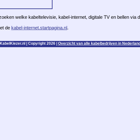
zoeken welke kabeltelevisie, kabel-internet, digitale TV en bellen via
et de
kabel-internet.startpagina.nl
.
KabelKiezer.nl | Copyright 2026 |
Overzicht van alle kabelbedrijven in Nederlan